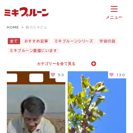
コ
ン
テ
メニュー
ン
ツ
HOME
隣のミキさん
へ
ス
全て
おすすめ記事
ミキプルーンシリーズ
宇宙の話
キ
ミキプルーン農園にいます
ッ
プ
カテゴリーを全て見る
53
130