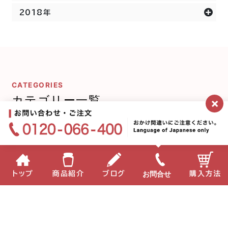
2018年
CATEGORIES
カテゴリー一覧
×
ミキプルーンシリーズ
宇宙の話
お問合せ
トップ
商品紹介
ブログ
購入方法
ミキプルーン農園にいま
プルーンのことδ
す
ラボ❤︎レター
キレイになること