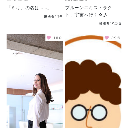
「ミキ」の名は……。
プルーンエキストラク
ト、宇宙へ行く☆彡
投稿者：ミキ
投稿者：ハカセ
180
295