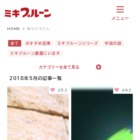
コ
ン
テ
メニュー
ン
ツ
HOME
隣のミキさん
へ
ス
全て
おすすめ記事
ミキプルーンシリーズ
宇宙の話
キ
ミキプルーン農園にいます
ッ
プ
カテゴリーを全て見る
2018年5月の記事一覧
262
492