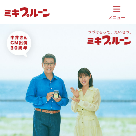
コ
ン
テ
メニュー
ン
ツ
へ
ス
キ
ッ
プ