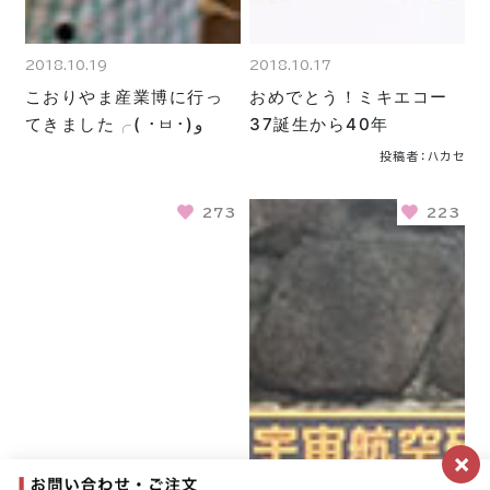
2018.10.19
2018.10.17
こおりやま産業博に行っ
おめでとう！ミキエコー
てきました╭( ･ㅂ･)و
37誕生から40年
投稿者：ハカセ
273
223
×