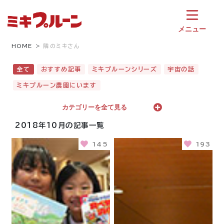
コ
ン
テ
メニュー
ン
ツ
HOME
隣のミキさん
へ
ス
全て
おすすめ記事
ミキプルーンシリーズ
宇宙の話
キ
ミキプルーン農園にいます
ッ
プ
カテゴリーを全て見る
2018年10月の記事一覧
145
193