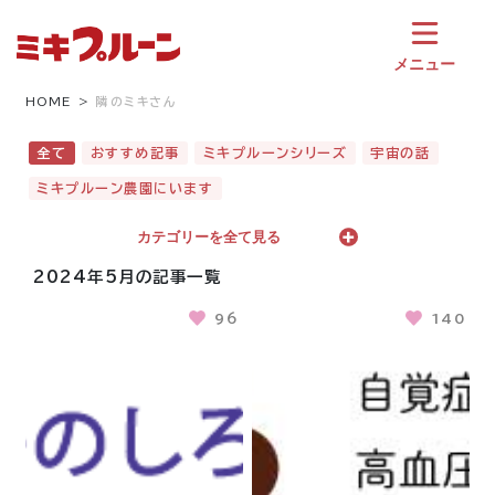
コ
ン
テ
メニュー
ン
ツ
HOME
隣のミキさん
へ
ス
全て
おすすめ記事
ミキプルーンシリーズ
宇宙の話
キ
ミキプルーン農園にいます
ッ
プ
カテゴリーを全て見る
2024年5月の記事一覧
96
140