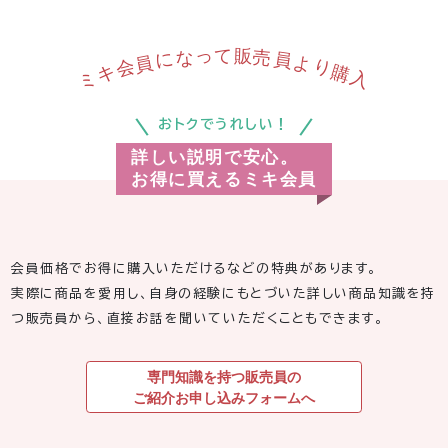
っ
販
て
な
売
に
員
員
よ
会
り
キ
購
ミ
入
おトクでうれしい！
詳しい説明で安心。
お得に買えるミキ会員
会員価格でお得に購入いただけるなどの特典があります。
実際に商品を愛用し、自身の経験にもとづいた詳しい商品知識を持
つ販売員から、直接お話を聞いていただくこともできます。
専門知識を持つ販売員の
ご紹介お申し込みフォームへ