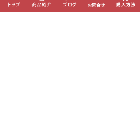
お問合せ
トップ
商品紹介
ブログ
購入方法
特典3
栄養・美容を学んで体験！
会員様向けに栄養や健康について学べるセミナー等
をご案内しています。
また、全国のコスメティックサロンで化粧品をご自由
にお試しいただけます。
詳しくは販売員にお問い合わせください。