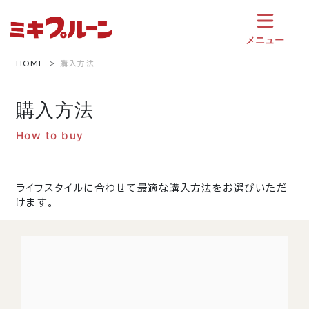
コ
ン
テ
メニュー
ン
ツ
HOME
購入方法
へ
ス
購入方法
キ
ッ
How to buy
プ
ライフスタイルに合わせて最適な購入方法をお選びいただ
けます。