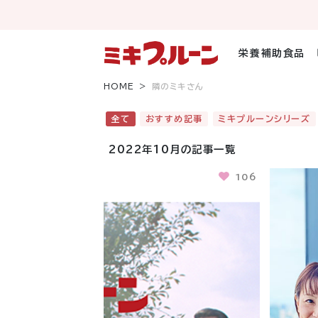
コ
ン
テ
ン
栄養補助食品
ツ
へ
HOME
隣のミキさん
ス
キ
全て
おすすめ記事
ミキプルーンシリーズ
ッ
プ
2022年10月の記事一覧
106