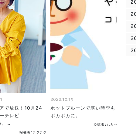
2
2
2
2
2
21
2022.10.19
アで放送！10月24
ホットプルーンで寒い時季も
一テレビ
ポカポカに。
le』…
投稿者：ハカセ
投稿者：テクテク