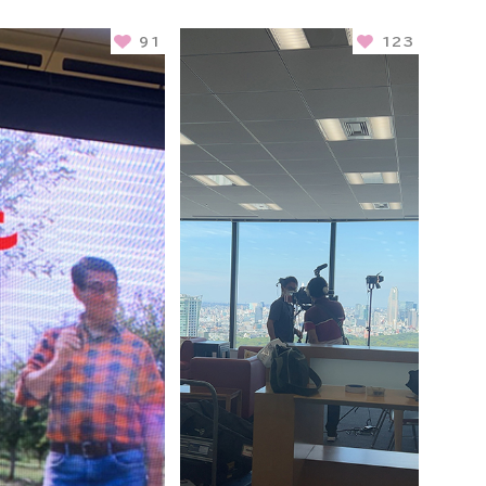
91
123