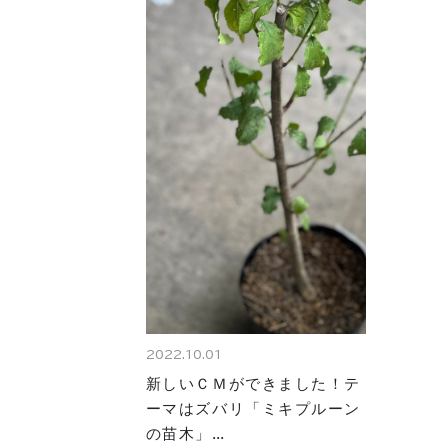
2022.10.01
新しいＣＭができました！テ
ーマはズバリ「ミキプルーン
の苗木」…