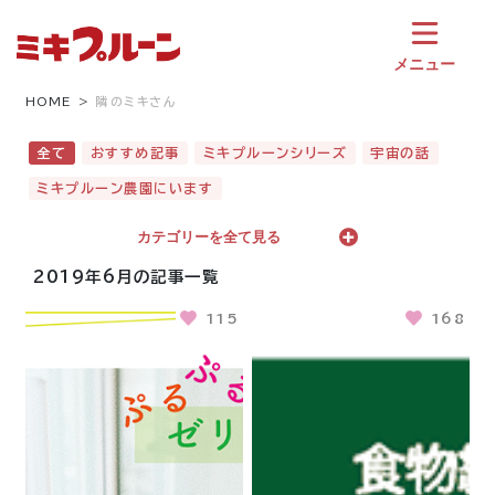
コ
ン
テ
メニュー
ン
ツ
HOME
隣のミキさん
へ
ス
全て
おすすめ記事
ミキプルーンシリーズ
宇宙の話
キ
ミキプルーン農園にいます
ッ
プ
カテゴリーを全て見る
2019年6月の記事一覧
115
168