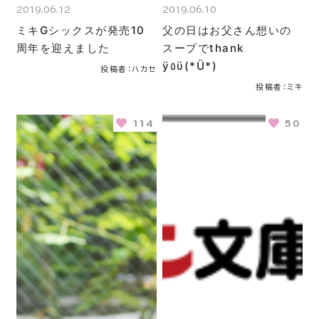
2019.06.12
2019.06.10
ミキGシックスが発売10
父の日はお父さん想いの
周年を迎えました
スープでthank
ÿ٥ϋ(*Ü*)
投稿者：ハカセ
投稿者：ミキ
114
50