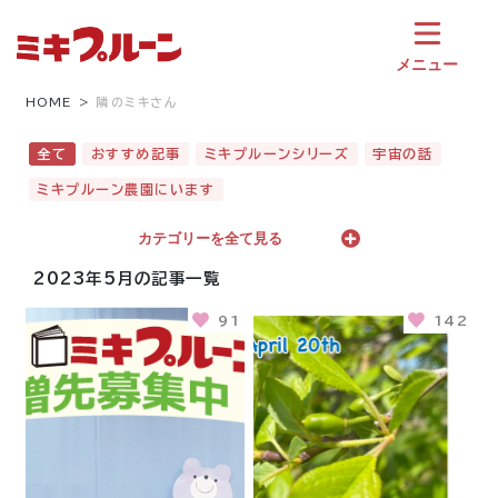
コ
ン
テ
メニュー
ン
ツ
HOME
隣のミキさん
へ
ス
全て
おすすめ記事
ミキプルーンシリーズ
宇宙の話
キ
ミキプルーン農園にいます
ッ
プ
カテゴリーを全て見る
2023年5月の記事一覧
91
142