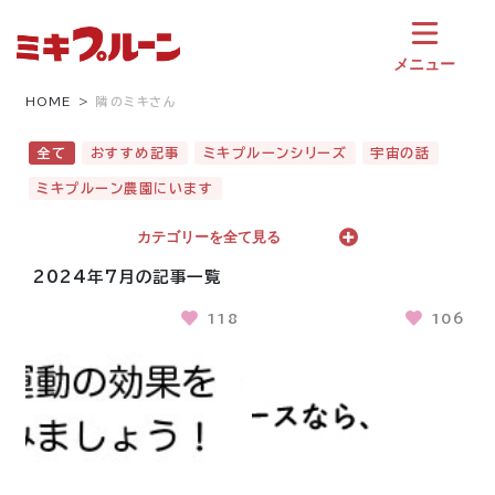
コ
ン
テ
メニュー
ン
ツ
HOME
隣のミキさん
へ
ス
全て
おすすめ記事
ミキプルーンシリーズ
宇宙の話
キ
ミキプルーン農園にいます
ッ
プ
カテゴリーを全て見る
2024年7月の記事一覧
118
106