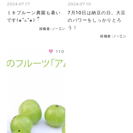
2024.07.17
2024.07.10
ミキプルーン農園も暑い
7月10日は納豆の日。大豆
です꒰๑˟▵˟๑꒱ ྀྀ
のパワーをしっかりとろ
う！
投稿者：ノーエン
投稿者：ノーエン
110