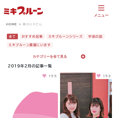
コ
ン
テ
メニュー
ン
ツ
HOME
隣のミキさん
へ
ス
全て
おすすめ記事
ミキプルーンシリーズ
宇宙の話
キ
ミキプルーン農園にいます
ッ
プ
カテゴリーを全て見る
2019年2月の記事一覧
155
153