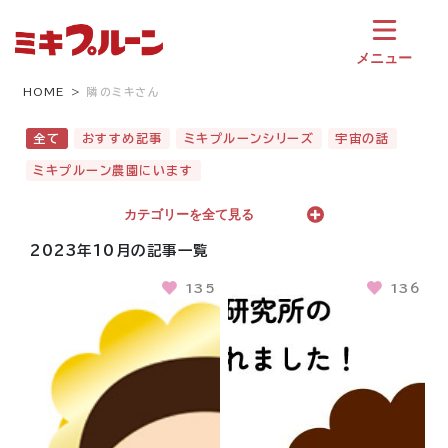
コ
ン
テ
メニュー
ン
ツ
HOME
隣のミキさん
へ
ス
全て
おすすめ記事
ミキプルーンシリーズ
宇宙の話
キ
ミキプルーン農園にいます
ッ
プ
カテゴリーを全て見る
2023年10月の記事一覧
135
136