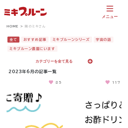
コ
ン
テ
メニュー
ン
ツ
HOME
隣のミキさん
へ
ス
全て
おすすめ記事
ミキプルーンシリーズ
宇宙の話
キ
ミキプルーン農園にいます
ッ
プ
カテゴリーを全て見る
2023年6月の記事一覧
85
117