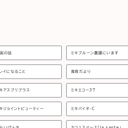
宙の話
ミキプルーン農園にいます
レイになること
食育だより
キアスプリプラス
ミキエコー37
キジョイントビューティー
ミキバイオ-C
らいげんき
カフェスペース「la sante」