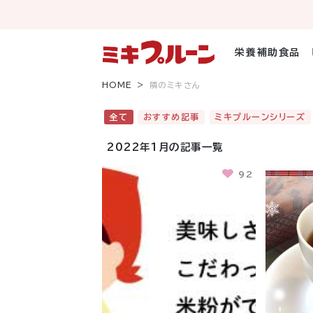
コ
ン
テ
ン
栄養補助食品
ツ
へ
HOME
隣のミキさん
ス
キ
全て
おすすめ記事
ミキプルーンシリーズ
ッ
プ
2022年1月の記事一覧
92