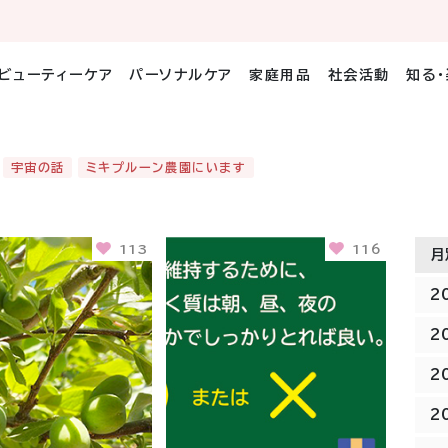
ビューティーケア
パーソナルケア
家庭用品
社会活動
知る
宇宙の話
ミキプルーン農園にいます
113
116
月
2
2
2
2