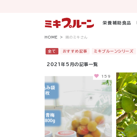
コ
ン
テ
ン
栄養補助食品
ツ
へ
HOME
隣のミキさん
ス
キ
全て
おすすめ記事
ミキプルーンシリーズ
ッ
プ
2021年5月の記事一覧
159