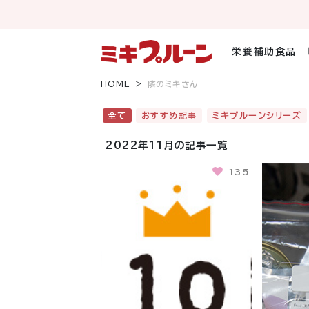
コ
ン
テ
ン
栄養補助食品
ツ
へ
HOME
隣のミキさん
ス
キ
全て
おすすめ記事
ミキプルーンシリーズ
ッ
プ
2022年11月の記事一覧
135