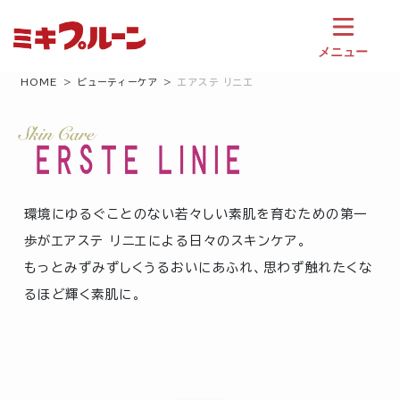
コ
ン
テ
メニュー
ン
ツ
HOME
ビューティーケア
エアステ リニエ
へ
ス
キ
ッ
プ
環境にゆるぐことのない若々しい素肌を育むための第一
歩がエアステ リニエによる日々のスキンケア。
もっとみずみずしくうるおいにあふれ、思わず触れたくな
るほど輝く素肌に。