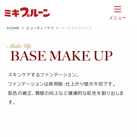
コ
ン
テ
メニュー
ン
ツ
HOME
ビューティーケア
ベースメイクアップ
へ
ス
キ
ッ
プ
スキンケアするファンデーション。
ファンデーションは使用感・仕上がり感が大切です。
肌色の補正、質感の向上など健康的な肌色を創り出しま
す。