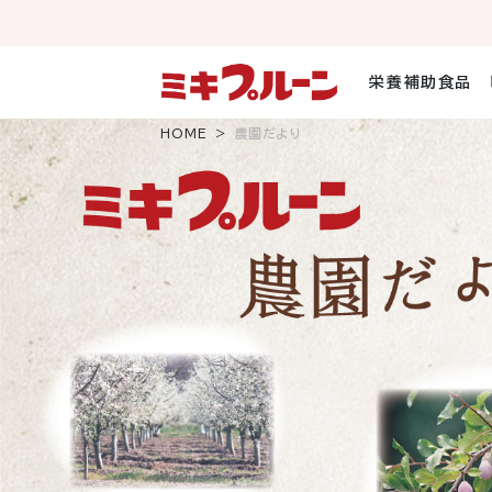
コ
ン
テ
ン
栄養補助食品
ツ
へ
HOME
農園だより
ス
キ
ッ
プ