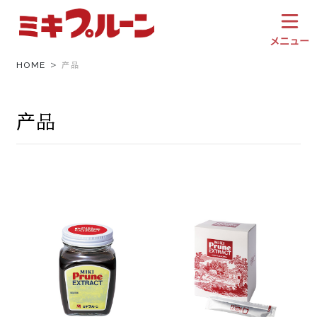
跳
至
内
メニュー
容
HOME
产品
产品