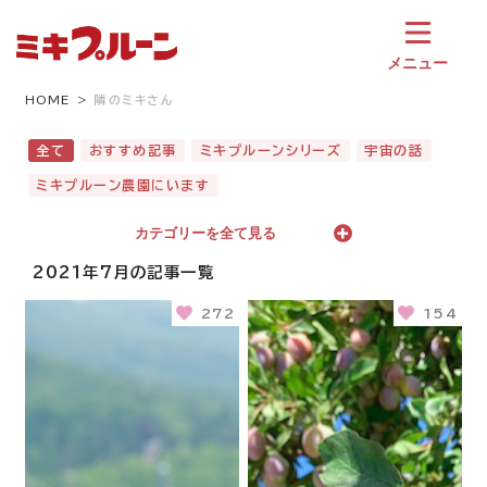
コ
ン
テ
メニュー
ン
ツ
HOME
隣のミキさん
へ
ス
全て
おすすめ記事
ミキプルーンシリーズ
宇宙の話
キ
ミキプルーン農園にいます
ッ
プ
カテゴリーを全て見る
2021年7月の記事一覧
272
154