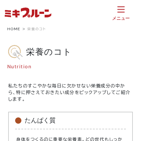
コ
ン
テ
メニュー
ン
ツ
HOME
栄養のコト
へ
ス
栄養のコト
キ
ッ
プ
Nutrition
私たちのすこやかな毎日に欠かせない栄養成分の中か
ら、特に押さえておきたい成分をピックアップしてご紹介
します。
たんぱく質
身体をつくるのに重要な栄養素。どの世代もしっか