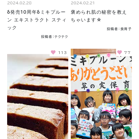
2024.02.28
2024.02.21
δ発売10周年δミキプルー
褒められ肌の秘密を教え
ン エキストラクト スティ
ちゃいます☆
ック
投稿者：食育子
投稿者：テクテク
113
77