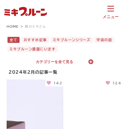
コ
ン
テ
メニュー
ン
ツ
HOME
隣のミキさん
へ
ス
全て
おすすめ記事
ミキプルーンシリーズ
宇宙の話
キ
ミキプルーン農園にいます
ッ
プ
カテゴリーを全て見る
2024年2月の記事一覧
142
124