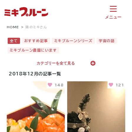
コ
ン
テ
メニュー
ン
ツ
HOME
隣のミキさん
へ
ス
全て
おすすめ記事
ミキプルーンシリーズ
宇宙の話
キ
ミキプルーン農園にいます
ッ
プ
カテゴリーを全て見る
2018年12月の記事一覧
148
121