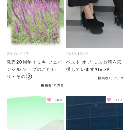
2018.12.17
2018.12.12
発売20周年！ミキ フェイ
ベスト オブ ミス長崎を応
シャル ソープのこだわ
援しています٩(๑>∀
り・その②
投稿者：テクテク
投稿者：ハカセ
149
102