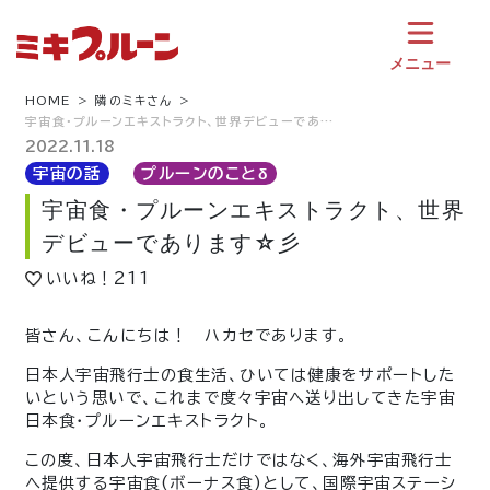
コ
ン
テ
メニュー
ン
ツ
HOME
隣のミキさん
宇宙食・プルーンエキストラクト、世界デビューであ…
へ
ス
2022.11.18
キ
宇宙の話
プルーンのことδ
ッ
宇宙食・プルーンエキストラクト、世界
プ
デビューであります☆彡
いいね！
211
皆さん、こんにちは！ ハカセであります。
日本人宇宙飛行士の食生活、ひいては健康をサポートした
いという思いで、これまで度々宇宙へ送り出してきた宇宙
日本食・プルーンエキストラクト。
この度、日本人宇宙飛行士だけではなく、海外宇宙飛行士
へ提供する宇宙食(ボーナス食)として、国際宇宙ステーシ