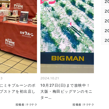
2
2
2
2
2
23
2024.10.21
にミキプルーンのポ
10月27日(日)まで放映中！
プストアを初出店し
大阪・梅田ビッグマンのモニ
ター…
投稿者：テクテク
投稿者：テクテク