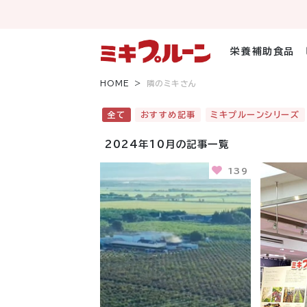
コ
ン
テ
ン
栄養補助食品
ツ
へ
HOME
隣のミキさん
ス
キ
全て
おすすめ記事
ミキプルーンシリーズ
ッ
プ
2024年10月の記事一覧
139