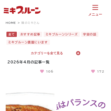
コ
ン
テ
メニュー
ン
ツ
HOME
隣のミキさん
へ
ス
全て
おすすめ記事
ミキプルーンシリーズ
宇宙の話
キ
ミキプルーン農園にいます
ッ
プ
カテゴリーを全て見る
2026年4月の記事一覧
106
172