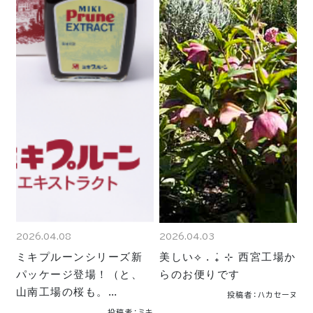
2026.04.08
2026.04.03
ミキプルーンシリーズ新
美しい⟡ . ݁₊ ⊹ 西宮工場か
パッケージ登場！（と、
らのお便りです
山南工場の桜も。…
投稿者：ハカセーヌ
投稿者：ミキ