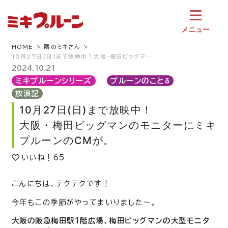
コ
ン
テ
メニュー
ン
ツ
HOME
隣のミキさん
10月27日(日)まで放映中！大阪・梅田ビッグマ…
へ
ス
2024.10.21
キ
ミキプルーンシリーズ
プルーンのことδ
ッ
放浪記
プ
10月27日(日)まで放映中！
大阪・梅田ビッグマンのモニターにミキ
プルーンのCMが。
いいね！
65
こんにちは、テクテクです！
今年もこの季節がやってまいりました～。
大阪の阪急梅田駅1階広場、梅田ビッグマンの大型モニタ