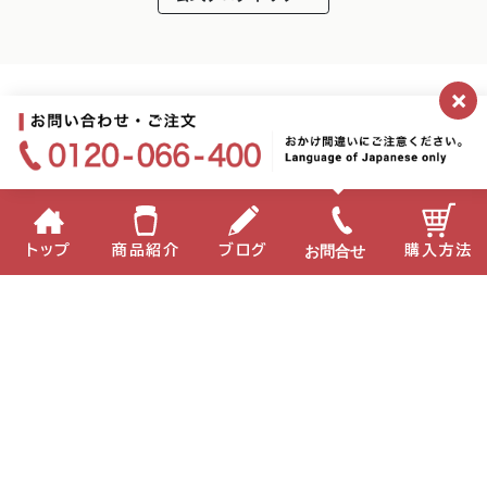
×
お問合せ
トップ
商品紹介
ブログ
購入方法
2026.07.08
新CM本日より放映開始！＆バレーボールネーションズ
企業情報
個人情報保護方針
サイトポリシー
ーエン
お問い合わせ
English
中国語
Copyright(C) 2022 MIKI Corporation All Right Reserved