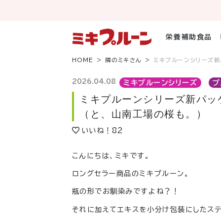
コ
ン
テ
ン
栄養補助食品
ツ
へ
HOME
隣のミキさん
ミキプルーンシリーズ新
ス
キ
2026.04.08
ミキプルーンシリーズ
プ
ッ
ミキプルーンシリーズ新パッ
プ
（と、山南工場の桜も。）
いいね！
82
こんにちは、ミキです。
ロングセラー商品のミキプルーン。
瓶の形でお馴染みですよね？！
それに加えてエキスを小分け包装にしたステ