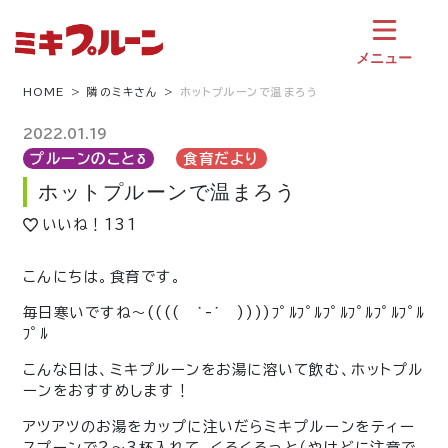
コ
ン
テ
メニュー
ン
ツ
HOME
隣のミキさん
ホットプルーンで温まろう
へ
ス
2022.01.19
キ
プルーンのことδ
食育だより
ッ
ホットプルーンで温まろう
プ
いいね！
131
こんにちは。食育です。
毎日寒いですね〜
((((
˙-˙
))))
ﾌﾟﾙﾌﾟﾙﾌﾟﾙﾌﾟﾙﾌﾟﾙﾌﾟﾙ
ﾌﾟﾙ
こんな日は、ミキプルーンをお湯に溶いて飲む、ホットプル
ーンをおすすめします！
アツアツのお湯をカップに注いだらミキプルーンをティー
スプーンで2～3杯入れて、くるくるっと（やけどに注意で