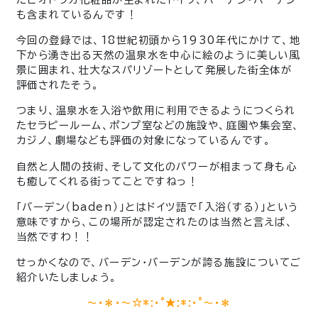
も含まれているんです！
今回の登録では、18世紀初頭から1930年代にかけて、地
下から湧き出る天然の温泉水を中心に絵のように美しい風
景に囲まれ、壮大なスパリゾートとして発展した街全体が
評価されたそう。
つまり、温泉水を入浴や飲用に利用できるようにつくられ
たセラピールーム、ポンプ室などの施設や、庭園や集会室、
カジノ、劇場なども評価の対象になっているんです。
自然と人間の技術、そして文化のパワーが相まって身も心
も癒してくれる街ってことですねっ！
「バーデン（baden）」とはドイツ語で「入浴（する）」という
意味ですから、この場所が認定されたのは当然と言えば、
当然ですわ！！
せっかくなので、バーデン・バーデンが誇る施設についてご
紹介いたしましょう。
～・＊・～☆*:・°★:*:・°～・＊