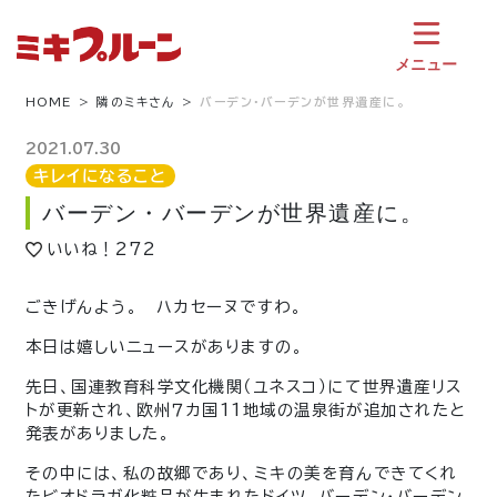
コ
ン
テ
メニュー
ン
ツ
HOME
隣のミキさん
バーデン・バーデンが世界遺産に。
へ
ス
2021.07.30
キ
キレイになること
ッ
バーデン・バーデンが世界遺産に。
プ
いいね！
272
ごきげんよう。 ハカセーヌですわ。
本日は嬉しいニュースがありますの。
先日、国連教育科学文化機関（ユネスコ）にて世界遺産リス
トが更新され、欧州７カ国11地域の温泉街が追加されたと
発表がありました。
その中には、私の故郷であり、ミキの美を育んできてくれ
たビオドラガ化粧品が生まれたドイツ、バーデン・バーデン