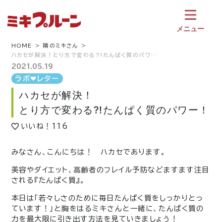
コ
ン
テ
メニュー
ン
ツ
HOME
隣のミキさん
ハカセが解決！とり方で変わる?!たんぱく質のパワ…
へ
ス
2021.05.19
キ
ラボ❤︎レター
ッ
ハカセが解決！
プ
とり方で変わる?!たんぱく質のパワー！
いいね！
116
みなさん、こんにちは！ ハカセであります。
美容やダイエット、高齢者のフレイル予防などますます注目
される『たんぱく質』。
本日は「若々しさのために毎日たんぱく質をしっかりとっ
ています！」と胸をはるミキさんと一緒に、たんぱく質の
力を最大限に引き出す方法を見ていきましょう！