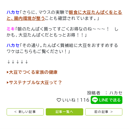
ハカセ
「さらに、マウスの実験で
朝食に
大豆たんぱくをとる
と、腸内環境が整う
ことも確認されています。」
ミキ
「朝のたんぱく質ってすごくお得なのね〜〜〜！ し
かも、大豆たんぱくだともっとお得！！」
ハカセ
「その通り。たんぱく質補給に大豆をおすすめする
ワケはこちらもご覧ください！」
↓↓↓↓↓
▶︎大豆でつくる家族の健康
▶︎サステナブルな大豆って？
投稿者 ： ハカセ
いいね！
116
< 新しい記事
記事一覧へ
前の記事 >