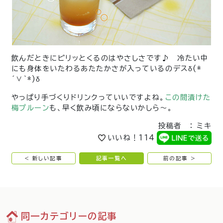
飲んだときにピリッとくるのはやさしさです♪ 冷たい中
にも身体をいたわるあたたかさが入っているのデスδ(*
´∨`*)δ
やっぱり手づくりドリンクっていいですよね。
この間漬けた
梅プルーン
も、早く飲み頃にならないかしら～。
投稿者 ： ミキ
いいね！
114
< 新しい記事
記事一覧へ
前の記事 >
同一カテゴリーの記事