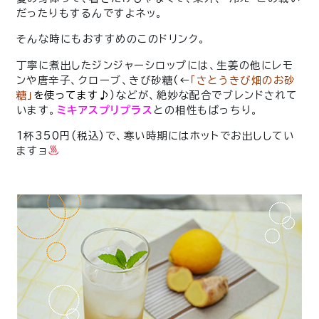
だったりもするんですよネッ。
そんな時にもおすすめのこのドリンク。
丁寧に煮出したジンジャーシロップには、生姜の他にレモ
ンや唐辛子、クローブ、きび砂糖
（←
「さとうきび畑のお砂
糖」
を
使ってます♪）
などが、絶妙な配合でブレンドされて
います。
ミキアスプリプラス
との相性もばっちり。
1杯350円(税込)で、寒い時期にはホットでお出ししてい
ますョ