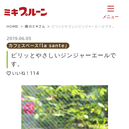
コ
ン
テ
メニュー
ン
ツ
HOME
隣のミキさん
ピリッとやさしいジンジャーエールです。
へ
ス
2019.06.05
キ
カフェスペース「la sante」
ッ
ピリッとやさしいジンジャーエールで
プ
す。
いいね！
114