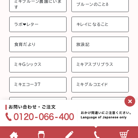
ミキプルーン農園にいま
プルーンのことδ
す
ラボ❤︎レター
キレイになること
食育だより
放浪記
ミキGシックス
ミキアスプリプラス
ミキエコー37
ミキグルコエイド
×
ミキジョイントビューテ
ミキさんちのおしゃべり
ィー
ミキフローライフ トリニ
ミキバイオ-C
ティ