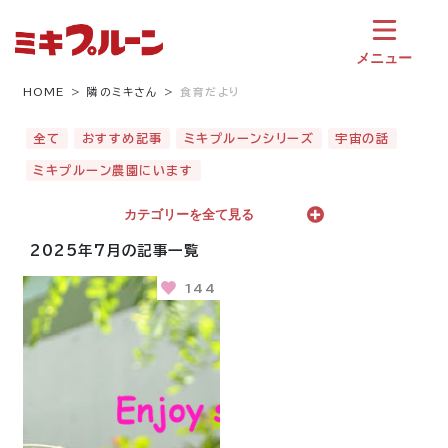
コ
ン
テ
メニュー
ン
ツ
HOME
隣のミキさん
食育だより
へ
ス
全て
おすすめ記事
ミキプルーンシリーズ
宇宙の話
キ
ミキプルーン農園にいます
ッ
プ
カテゴリーを全て見る
2025年7月の記事一覧
144