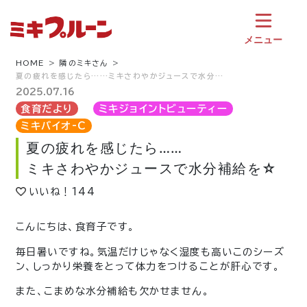
コ
ン
テ
メニュー
ン
ツ
HOME
隣のミキさん
夏の疲れを感じたら……ミキさわやかジュースで水分…
へ
ス
2025.07.16
キ
食育だより
ミキジョイントビューティー
ッ
ミキバイオ-C
プ
夏の疲れを感じたら……
ミキさわやかジュースで水分補給を☆
いいね！
144
こんにちは、食育子です。
毎日暑いですね。気温だけじゃなく湿度も高いこのシーズ
ン、しっかり栄養をとって体力をつけることが肝心です。
また、こまめな水分補給も欠かせません。