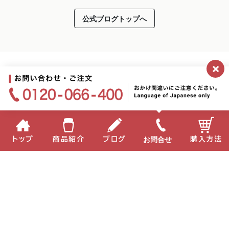
公式ブログトップへ
×
お問合せ
トップ
商品紹介
ブログ
購入方法
2026.05.28
新スター誕生？！
食育
企業情報
個人情報保護方針
サイトポリシー
お問い合わせ
English
中国語