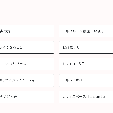
宙の話
ミキプルーン農園にいます
レイになること
食育だより
キアスプリプラス
ミキエコー37
キジョイントビューティー
ミキバイオ-C
らいげんき
カフェスペース「la sante」