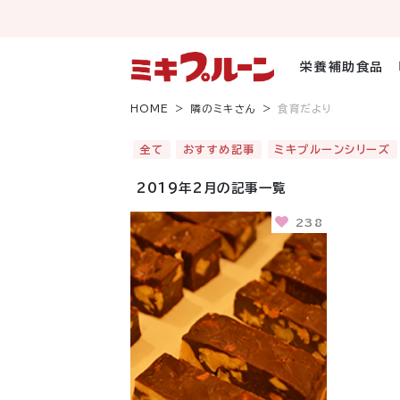
コ
ン
テ
ン
栄養補助食品
ツ
へ
HOME
隣のミキさん
食育だより
ス
キ
全て
おすすめ記事
ミキプルーンシリーズ
ッ
プ
2019年2月の記事一覧
238