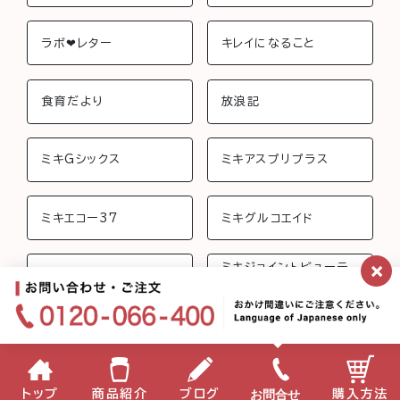
ラボ❤︎レター
キレイになること
食育だより
放浪記
ミキGシックス
ミキアスプリプラス
ミキエコー37
ミキグルコエイド
×
ミキジョイントビューテ
ミキさんちのおしゃべり
ィー
ミキフローライフ トリニ
ミキバイオ-C
ティ
ミキプロティーン95 ス
みらいげんき
お問合せ
トップ
商品紹介
ブログ
購入方法