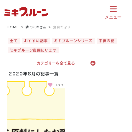
コ
ン
テ
メニュー
ン
ツ
HOME
隣のミキさん
食育だより
へ
ス
全て
おすすめ記事
ミキプルーンシリーズ
宇宙の話
キ
ミキプルーン農園にいます
ッ
プ
カテゴリーを全て見る
2020年8月の記事一覧
133