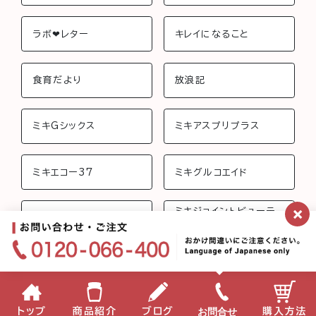
ラボ❤︎レター
キレイになること
食育だより
放浪記
ミキGシックス
ミキアスプリプラス
ミキエコー37
ミキグルコエイド
×
ミキジョイントビューテ
ミキさんちのおしゃべり
ィー
ミキフローライフ トリニ
ミキバイオ-C
ティ
ミキプロティーン95 ス
みらいげんき
お問合せ
トップ
商品紹介
ブログ
購入方法