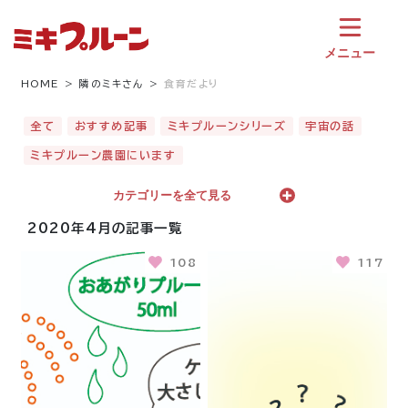
コ
ン
テ
メニュー
ン
ツ
HOME
隣のミキさん
食育だより
へ
ス
全て
おすすめ記事
ミキプルーンシリーズ
宇宙の話
キ
ミキプルーン農園にいます
ッ
プ
カテゴリーを全て見る
2020年4月の記事一覧
108
117