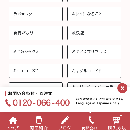
ラボ❤︎レター
キレイになること
食育だより
放浪記
ミキGシックス
ミキアスプリプラス
ミキエコー37
ミキグルコエイド
×
ミキジョイントビューテ
ミキさんちのおしゃべり
ィー
ミキフローライフ トリニ
ミキバイオ-C
ティ
ミキプロティーン95 ス
みらいげんき
お問合せ
トップ
商品紹介
ブログ
購入方法