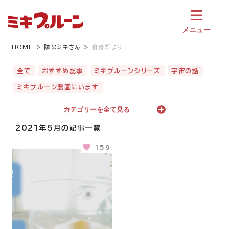
コ
ン
テ
メニュー
ン
ツ
HOME
隣のミキさん
食育だより
へ
ス
全て
おすすめ記事
ミキプルーンシリーズ
宇宙の話
キ
ミキプルーン農園にいます
ッ
プ
カテゴリーを全て見る
2021年5月の記事一覧
159