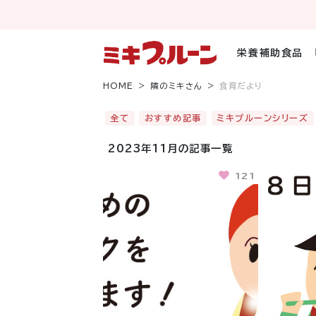
コ
ン
テ
ン
栄養補助食品
ツ
へ
HOME
隣のミキさん
食育だより
ス
キ
全て
おすすめ記事
ミキプルーンシリーズ
ッ
プ
2023年11月の記事一覧
121