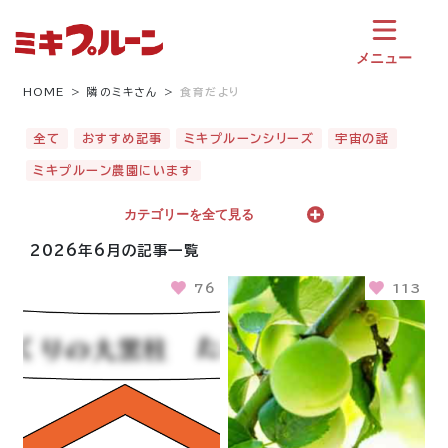
コ
ン
テ
メニュー
ン
ツ
HOME
隣のミキさん
食育だより
へ
ス
全て
おすすめ記事
ミキプルーンシリーズ
宇宙の話
キ
ミキプルーン農園にいます
ッ
プ
カテゴリーを全て見る
2026年6月の記事一覧
76
113