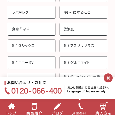
ラボ❤︎レター
キレイになること
食育だより
放浪記
ミキGシックス
ミキアスプリプラス
ミキエコー37
ミキグルコエイド
×
ミキジョイントビューテ
ミキさんちのおしゃべり
ィー
ミキフローライフ トリニ
ミキバイオ-C
ティ
ミキプロティーン95 ス
みらいげんき
お問合せ
トップ
商品紹介
ブログ
購入方法