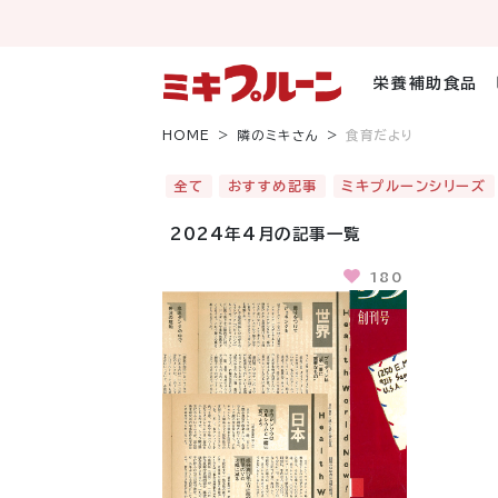
コ
ン
テ
ン
栄養補助食品
ツ
へ
HOME
隣のミキさん
食育だより
ス
キ
全て
おすすめ記事
ミキプルーンシリーズ
ッ
プ
2024年4月の記事一覧
180