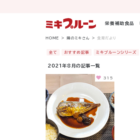
コ
ン
テ
ン
栄養補助食品
ツ
へ
HOME
隣のミキさん
食育だより
ス
キ
全て
おすすめ記事
ミキプルーンシリーズ
ッ
プ
2021年8月の記事一覧
315