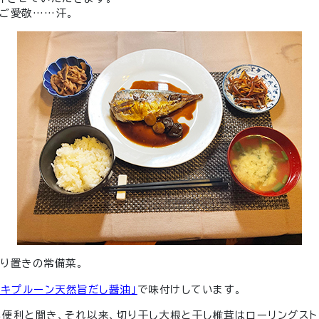
ご愛敬……汗。
り置きの常備菜。
ミキプルーン天然旨だし醤油」
で味付けしています。
便利と聞き、それ以来、切り干し大根と干し椎茸はローリングスト