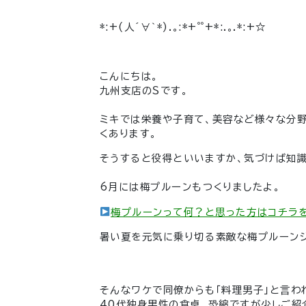
*:+(人´∀｀*).｡:*+゜゜+*:.｡.*:+☆
こんにちは。
九州支店のＳです。
ミキでは栄養や子育て、美容など様々な分
くあります。
そうすると役得といいますか、気づけば知
6月には梅プルーンもつくりましたよ。
梅プルーンって何？と思った方はコチラ
暑い夏を元気に乗り切る素敵な梅プルーンジ
そんなワケで同僚からも「料理男子」と言わ
40代独身男性の食卓、恐縮ですが少しご紹