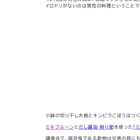
イロドリがないのは男性の料理ということで
小鉢の切り干し大根とキンピラごぼうはつく
ミキプルーン
と
だし醤油 削り節
を使った
「
講演会で、保存食である乾物は災害の時にも