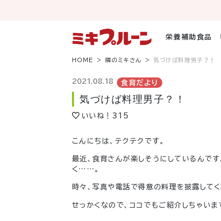
コ
ン
テ
ン
栄養補助食品
ツ
へ
HOME
隣のミキさん
気づけば料理男子？！
ス
キ
2021.08.18
食育だより
ッ
気づけば料理男子？！
プ
いいね！
315
こんにちは、テクテクです。
最近、食育さんが楽しそうにしているんです
く……。
時々、写真や電話で得意の料理を披露してく
せっかくなので、ココでもご紹介しちゃいま