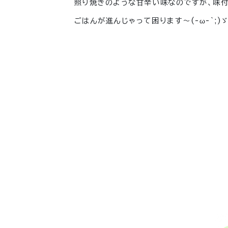
照り焼きのような甘辛い味なのですが、味
ごはんが進んじゃって困ります～
(-ω-`;)