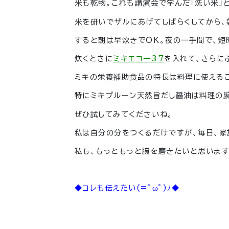
米も乾物。これも講演会で学んだ「洗い米」
米を研いでザルにあげてしばらくしてから、
すると朝は早炊きでOK。夜の一手間で、短
炊くときに
ミキエコー37
を入れて、さらに
ミキの栄養補助食品の特長は料理に使える
特にミキプルーン天然旨だし醤油は料理の腕
ぜひ試してみてくださいね。
私は自分の分をつくるだけですが、毎日、家
私も、もっともっと腕を磨きたいと思います
◆コレも伝えたい(=ﾟωﾟ)ﾉ◆