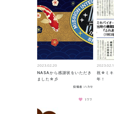
2023.02.20
2023.02.
NASAから感謝状をいただき
祝☆ミキ
ました☆彡
年！
投稿者：ハカセ
177