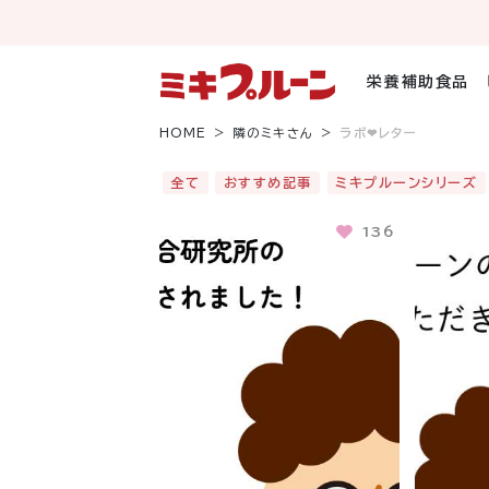
コ
ン
テ
ン
栄養補助食品
ツ
へ
HOME
隣のミキさん
ラボ❤︎レター
ス
キ
全て
おすすめ記事
ミキプルーンシリーズ
ッ
プ
136