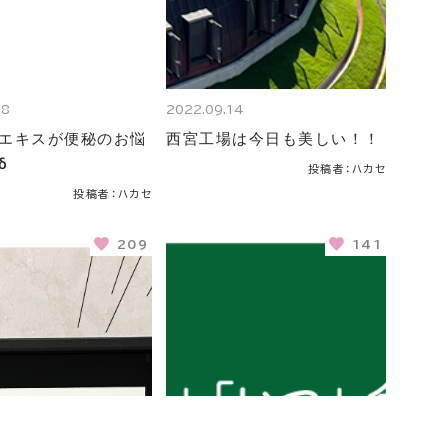
28
2022.09.14
エキスが便秘のお悩
西宮工場は今日も美しい！！
δ
投稿者：ハカセ
投稿者：ハカセ
209
141