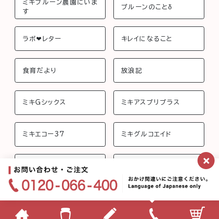
ミキプルーン農園にいま
プルーンのことδ
す
ラボ❤︎レター
キレイになること
食育だより
放浪記
ミキGシックス
ミキアスプリプラス
ミキエコー37
ミキグルコエイド
×
ミキジョイントビューテ
ミキさんちのおしゃべり
ィー
ミキフローライフ トリニ
ミキバイオ-C
ティ