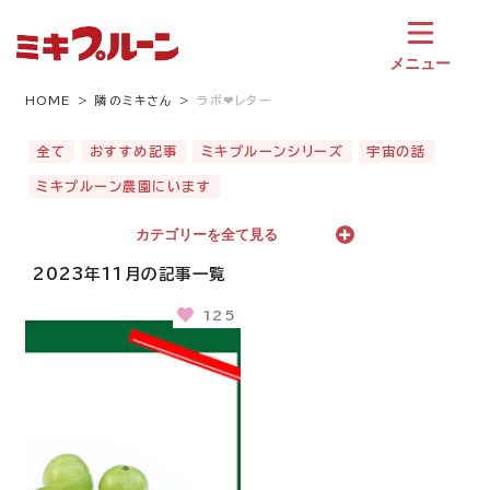
コ
ン
テ
メニュー
ン
ツ
HOME
隣のミキさん
ラボ❤︎レター
へ
ス
全て
おすすめ記事
ミキプルーンシリーズ
宇宙の話
キ
ミキプルーン農園にいます
ッ
プ
カテゴリーを全て見る
2023年11月の記事一覧
125