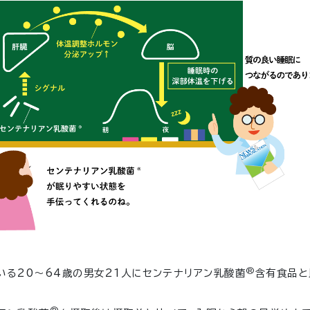
®
いる20～64歳の男女21人にセンテナリアン乳酸菌
含有食品と
®