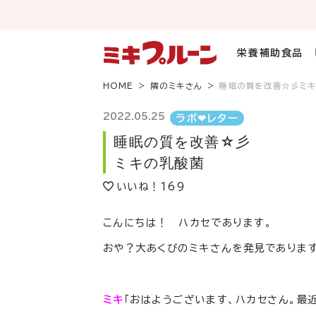
コ
ン
テ
ン
栄養補助食品
ツ
へ
HOME
隣のミキさん
睡眠の質を改善☆彡ミ
ス
キ
2022.05.25
ラボ❤︎レター
ッ
睡眠の質を改善☆彡
プ
ミキの乳酸菌
いいね！
169
こんにちは！ ハカセであります。
おや？大あくびのミキさんを発見であります
ミキ
「おはようございます、ハカセさん。最近