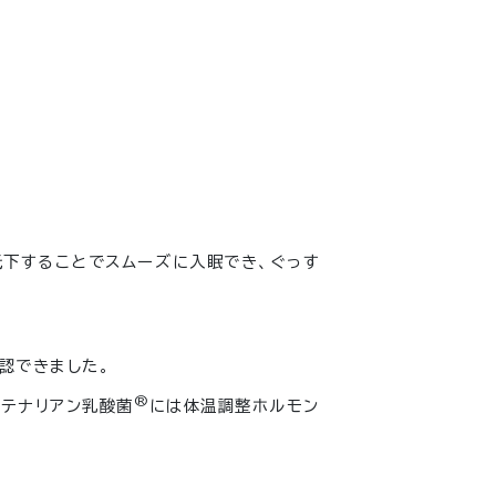
低下することでスムーズに入眠でき、ぐっす
認できました。
®
ンテナリアン乳酸菌
には体温調整ホルモン