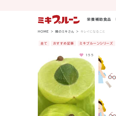
コ
ン
テ
ン
栄養補助食品
ツ
へ
HOME
隣のミキさん
キレイになること
ス
キ
全て
おすすめ記事
ミキプルーンシリーズ
ッ
プ
155