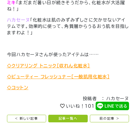
ミキ
「まだまだ暑い日が続きそうだから、化粧水が大活躍
ね！」
ハカセーヌ
「化粧水は肌のみずみずしさに欠かせないアイ
テムです。効果的に使って、角質層からうるおう肌を目指し
ますわよ！」
今回ハカセーヌさんが使ったアイテムは……
◇クリアリング トニック［収れん化粧水］
◇ビューティー フレッシュナー［一般肌用化粧水］
◇コットン
投稿者 ： ハカセーヌ
いいね！
101
< 新しい記事
記事一覧へ
前の記事 >