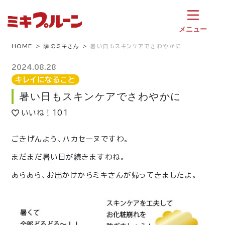
コ
ン
テ
メニュー
ン
ツ
HOME
隣のミキさん
暑い日もスキンケアでさわやかに
へ
ス
2024.08.28
キ
キレイになること
ッ
暑い日もスキンケアでさわやかに
プ
いいね！
101
ごきげんよう、ハカセーヌですわ。
まだまだ暑い日が続きますわね。
あらあら、お出かけからミキさんが帰ってきましたよ。