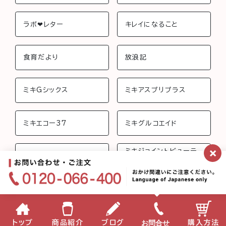
ラボ❤︎レター
キレイになること
食育だより
放浪記
ミキGシックス
ミキアスプリプラス
ミキエコー37
ミキグルコエイド
×
ミキジョイントビューテ
ミキさんちのおしゃべり
ィー
ミキフローライフ トリニ
ミキバイオ-C
ティ
ミキプロティーン95 ス
みらいげんき
お問合せ
トップ
商品紹介
ブログ
購入方法