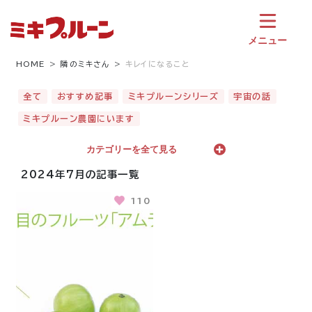
コ
ン
テ
メニュー
ン
ツ
HOME
隣のミキさん
キレイになること
へ
ス
全て
おすすめ記事
ミキプルーンシリーズ
宇宙の話
キ
ミキプルーン農園にいます
ッ
プ
カテゴリーを全て見る
2024年7月の記事一覧
110